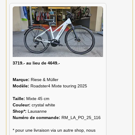
3719.- au lieu de 4649.-
Marque:
Riese & Müller
Modèle:
Roadster4 Mixte touring 2025
Taille:
Mixte 45 cm
Couleur:
crystal white
Shop*:
Lausanne
Numéro de commande:
RM_LA_PO_25_116
* pour une livraison via un autre shop, nous