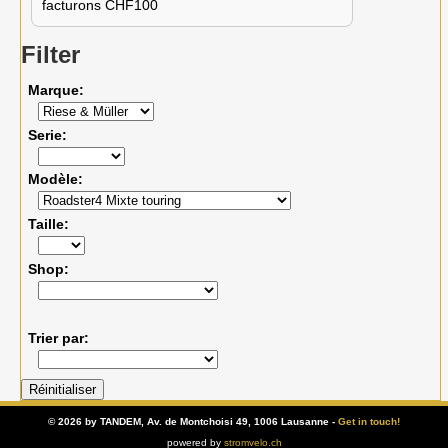
facturons CHF100
Filter
Marque
Serie
Modèle
Taille
Shop
Trier par
© 2026 by TANDEM, Av. de Montchoisi 49, 1006 Lausanne -
Get in touch!
powered by
stromvelo.ch