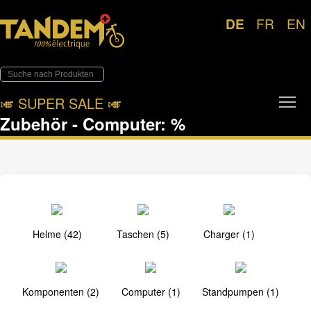
DE
FR
EN
Tog
🎺︎ SUPER SALE 🎺︎
Zubehör - Computer: %
Helme (42)
Taschen (5)
Charger (1)
Komponenten (2)
Computer (1)
Standpumpen (1)