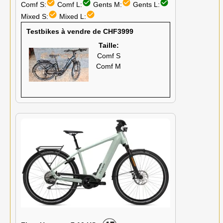
check_circle
check_circle
check_circle
check_circle
Comf S:
Comf L:
Gents M:
Gents L:
check_circle
check_circle
Mixed S:
Mixed L:
Testbikes à vendre de CHF3999
Taille:
Comf S
Comf M