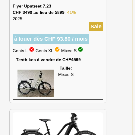
Flyer Upstreet 7.23
CHF 3490 au lieu de 5899
-41%
2025
Sale
à louer dès CHF 93.80 / mois
cancel
check_circle
check_circle
Gents L:
Gents XL:
Mixed S:
Testbikes à vendre de CHF4599
Taille:
Mixed S