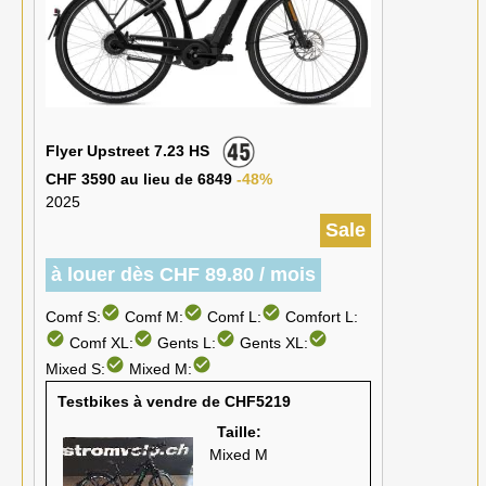
Flyer Upstreet 7.23 HS
CHF 3590 au lieu de 6849
-48%
2025
Sale
à louer dès CHF 89.80 / mois
check_circle
check_circle
check_circle
Comf S:
Comf M:
Comf L:
Comfort L:
check_circle
check_circle
check_circle
check_circle
Comf XL:
Gents L:
Gents XL:
check_circle
check_circle
Mixed S:
Mixed M:
Testbikes à vendre de CHF5219
Taille:
Mixed M