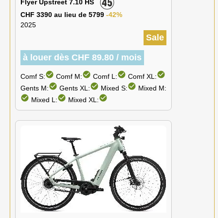
Flyer Upstreet 7.10 HS
CHF 3390 au lieu de 5799
-42%
2025
Sale
à louer dès CHF 89.80 / mois
check_circle
check_circle
check_circle
check_circle
Comf S:
Comf M:
Comf L:
Comf XL:
check_circle
check_circle
check_circle
Gents M:
Gents XL:
Mixed S:
Mixed M:
check_circle
check_circle
check_circle
Mixed L:
Mixed XL: