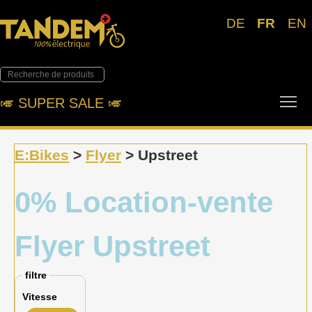
DE
FR
EN
Tog
🎺︎ SUPER SALE 🎺︎
E:Bikes
>
Flyer
> Upstreet
0% Location-vente
Flyer Upstreet
filtre
Vitesse