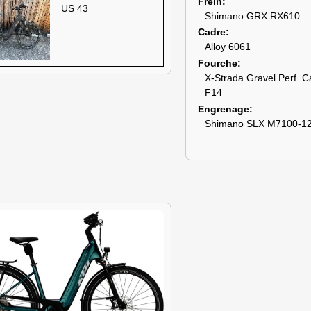
Frein
US 43
Shimano GRX RX610
Cadre
Alloy 6061
Fourche
X-Strada Gravel Perf. 
F14
Engrenage
Shimano SLX M7100-12 