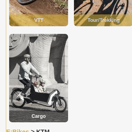
VTT
Tour/Trekking
Cargo
E:Bikes
> KTM