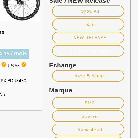
Sale / NEW Release
Show All
Sale
10
NEW RELEASE
0% Location-vente
4.15 / mois
help
help
Echange
:
US 56:
avec Echange
PX BDU3470
Marque
Wh
BMC
Stromer
Specialized