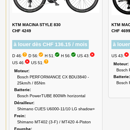
KTM MACINA STYLE 830
KTM MAC
CHF 4249
CHF 469
à louer dès CHF 136.15 / mois
à loue
help
check_circle
check_circle
check_circle
cancel
cancel
D 46:
D 56:
H 51:
H 56:
US 43:
US 43:
cancel
help
US 46:
US 51:
Moteur
Bosch
Moteur
Batterie
Bosch PERFORMANCE CX BDU3840 -
Bosch 
25km/h / 85Nm
Batterie
Bosch PowerTUBE 800Wh horizontal
Dérailleur
Shimano CUES U6000-11/10 LG shadow+
Frein
Shimano MT402 (3-F) / MT420 4-Piston
Fourche