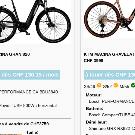
INA GRAN 820
KTM MACINA GRAVELAT
9
CHF 3999
r dès CHF 130.15 / mois
à louer dès CHF 13
help
check_circle
check_circ
XS/49:
S/52:
M/55:
 PERFORMANCE CX BDU3840
Moteur
Bosch PERFORMANCE 
PowerTUBE 800Wh horizontal
Batterie
Bosch CompactTUBE 
Dérailleur
es à vendre de CHF3759
Shimano GRX RX822-1
Taille: