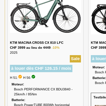
KTM MACINA CROSS CX 810 LFC
KTM MAC
CHF 3999 au lieu de 4449
-10%
CHF 399
2025
Sale
à loue
Moteur
à louer dès CHF 126.15 / mois
Bosch
check_circle
check_circle
H 51:
H 56:
Batterie
Bosch 
Moteur
Bosch PERFORMANCE CX BDU3840 -
25km/h / 85Nm
Testbik
Batterie
Bosch PowerTUBE 800Wh horizontal