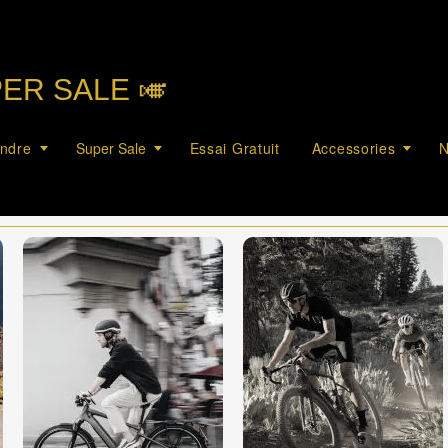
PER SALE 🎺︎
endre
Super Sale
Essai Gratuit
Accessories
N