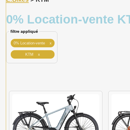
0% Location-vente 
filtre appliqué
0% Location-vente x
KTM x