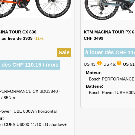
INA TOUR CX 830
KTM MACINA TOUR PX 6
 au lieu de 3939
-11%
CHF 3499
Sale
à louer dès CHF 11
help
help
r dès CHF 110.15 / mois
US 43:
US 46:
US 51
Moteur
Bosch PERFORMANCE 
Batterie
 PERFORMANCE CX BDU3840 -
Bosch PowerTUBE 600
 / 85Nm
PowerTUBE 800Wh horizontal
ur
o CUES U6000-11/10 LG shadow+