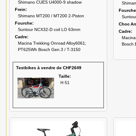
Shimano CUES U4000-9 shadow
Shiman
Frein
Fourche
Shimano MT200 / MT200 2-Piston
Suntou
Fourche
Choc Arr
Suntour NCX32-D coil LO 63mm
Cadre
Cadre
Macina
Macina Trekking Onroad Alloy6061;
Bosch 
PT625Wh Bosch Gen.3 / T-3150
Testbikes à vendre de CHF2649
Taille:
H 51