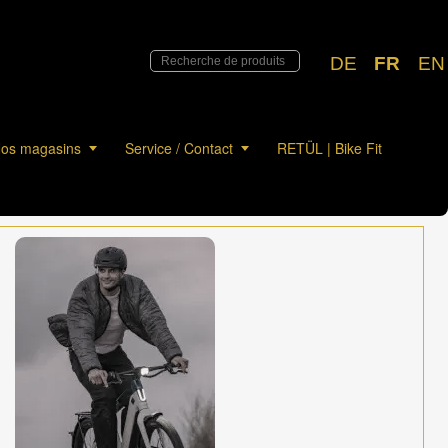
DE
FR
EN
os magasins
Service / Contact
RETÜL | Bike Fit