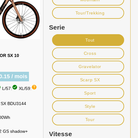
Tour/Trekking
Serie
Tout
Cross
OR SX 10
Gravelator
0.15 / mois
Scarp SX
le
check_circle
help
L/57:
XL/59:
Sport
SX BDU3144
Style
400Wh
Tour
2 GS shadow+
Vitesse