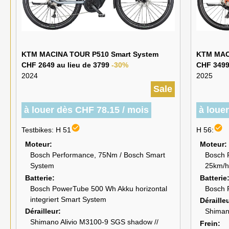
KTM MACINA TOUR P510 Smart System
KTM MAC
CHF 2649 au lieu de 3799
-30%
CHF 3499
2024
2025
Sale
à louer dès CHF 78.15 / mois
à loue
check_circle
check_circle
Testbikes: H 51
H 56:
Moteur
Moteur
Bosch Performance, 75Nm / Bosch Smart
Bosch
System
25km/h
Batterie
Batterie
Bosch PowerTube 500 Wh Akku horizontal
Bosch 
integriert Smart System
Déraille
Dérailleur
Shiman
Shimano Alivio M3100-9 SGS shadow //
Frein