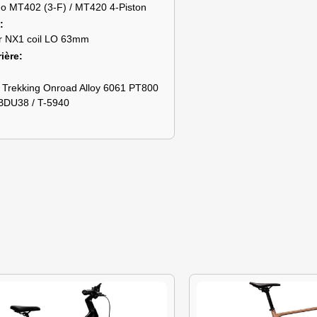
o MT402 (3-F) / MT420 4-Piston
r NX1 coil LO 63mm
ière
 Trekking Onroad Alloy 6061 PT800
BDU38 / T-5940