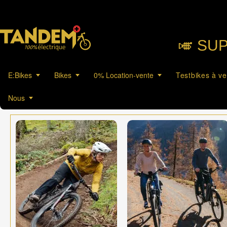
🎺︎ SU
E:Bikes
Bikes
0% Location-vente
Testbikes à v
Nous