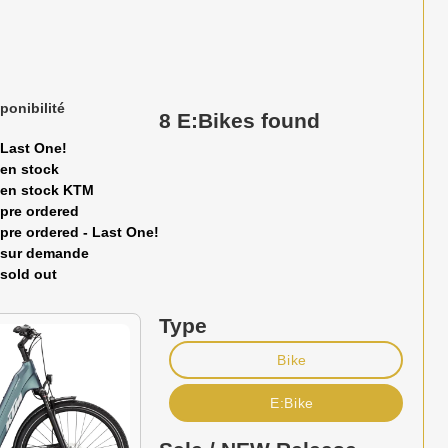
ponibilité
8 E:Bikes found
Last One!
en stock
en stock KTM
pre ordered
pre ordered - Last One!
sur demande
sold out
Type
Bike
E:Bike