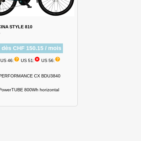
INA STYLE 810
9
r dès CHF 150.15 / mois
help
cancel
help
US 46:
US 51:
US 56:
 PERFORMANCE CX BDU3840
PowerTUBE 800Wh horizontal