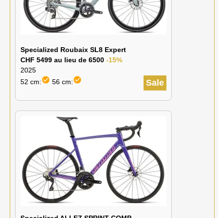
Specialized Roubaix SL8 Expert
CHF 5499 au lieu de 6500
-15%
2025
check_circle
check_circle
52 cm:
56 cm:
Sale