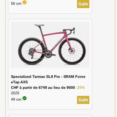
check_circle
56 cm:
Sale
Specialized Tarmac SL8 Pro - SRAM Force
eTap AXS
CHF à partir de 6749 au lieu de 9000
-25%
2025
check_circle
49 cm:
Sale