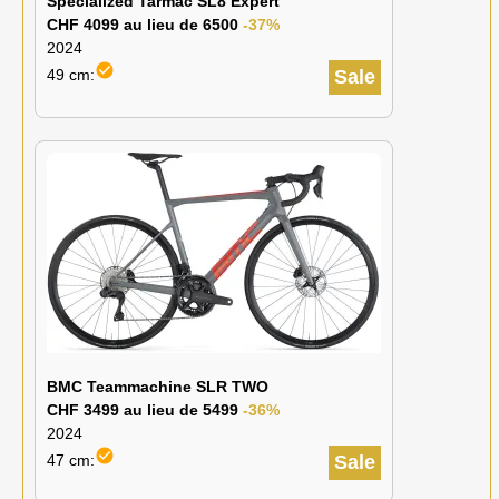
Specialized Tarmac SL8 Expert
CHF 4099 au lieu de 6500
-37%
2024
check_circle
49 cm:
Sale
BMC Teammachine SLR TWO
CHF 3499 au lieu de 5499
-36%
2024
check_circle
47 cm:
Sale