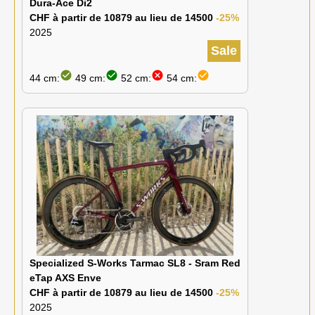
Dura-Ace Di2
CHF à partir de 10879 au lieu de 14500
-25%
2025
Sale
check_circle
check_circle
cancel
check_circle
44 cm:
49 cm:
52 cm:
54 cm:
Specialized S-Works Tarmac SL8 - Sram Red
eTap AXS Enve
CHF à partir de 10879 au lieu de 14500
-25%
2025