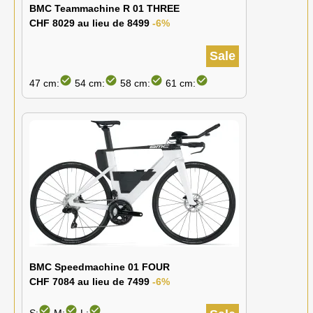
BMC Teammachine R 01 THREE
CHF 8029 au lieu de 8499
-6%
Sale
check_circle
check_circle
check_circle
check_circle
47 cm:
54 cm:
58 cm:
61 cm:
BMC Speedmachine 01 FOUR
CHF 7084 au lieu de 7499
-6%
check_circle
check_circle
check_circle