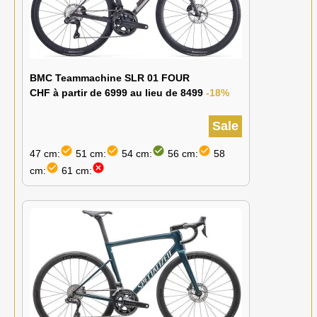
BMC Teammachine SLR 01 FOUR
CHF à partir de 6999 au lieu de 8499
-18%
Sale
check_circle
check_circle
check_circle
check_circle
47 cm:
51 cm:
54 cm:
56 cm:
58
check_circle
cancel
cm:
61 cm: