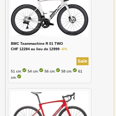
BMC Teammachine R 01 TWO
CHF 12284 au lieu de 12999
-6%
Sale
check_circle
check_circle
check_circle
check_circle
51 cm:
54 cm:
56 cm:
58 cm:
61
check_circle
cm: