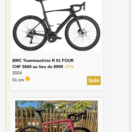
BMC Teammachine R 01 FOUR
CHF 5669 au lieu de 8999
-37%
2024
check_circle
51 cm:
Sale