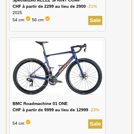
Specialized ALLEZ SPRINT COMP
CHF à partir de 2299 au lieu de 2900
-21%
2025
check_circle
check_circle
54 cm:
56 cm:
Sale
BMC Roadmachine 01 ONE
CHF à partir de 9999 au lieu de 12999
-23%
check_circle
54 cm:
Sale