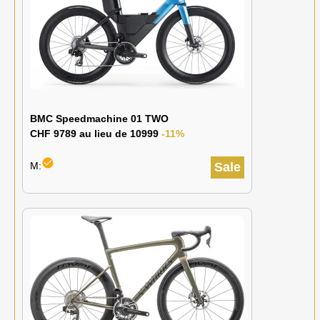
BMC Speedmachine 01 TWO
CHF 9789 au lieu de 10999
-11%
check_circle
M:
Sale