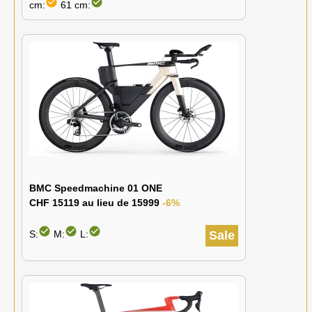
check_circle
check_circle
cm:
61 cm:
BMC Speedmachine 01 ONE
CHF 15119 au lieu de 15999
-6%
check_circle
check_circle
check_circle
S:
M:
L:
Sale