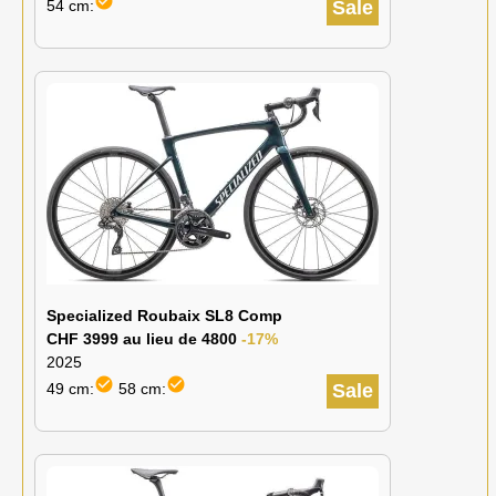
check_circle
54 cm:
Sale
Specialized Roubaix SL8 Comp
CHF 3999 au lieu de 4800
-17%
2025
check_circle
check_circle
49 cm:
58 cm:
Sale