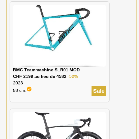
BMC Teammachine SLR01 MOD
CHF 2199 au lieu de 4582
-52%
2023
check_circle
58 cm:
Sale