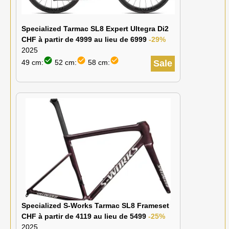
Specialized Tarmac SL8 Expert Ultegra Di2
CHF à partir de 4999 au lieu de 6999
-29%
2025
check_circle
check_circle
check_circle
49 cm:
52 cm:
58 cm:
Sale
Specialized S-Works Tarmac SL8 Frameset
CHF à partir de 4119 au lieu de 5499
-25%
2025