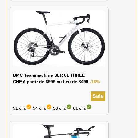
BMC Teammachine SLR 01 THREE
CHF à partir de 6999 au lieu de 8499
-18%
Sale
check_circle
check_circle
check_circle
check_circle
51 cm:
54 cm:
58 cm:
61 cm: