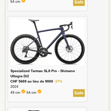
check_circle
54 cm:
Sale
Specialized Tarmac SL8 Pro - Shimano
Ultegra Di2
CHF 5669 au lieu de 9000
-37%
2024
check_circle
check_circle
49 cm:
54 cm:
Sale