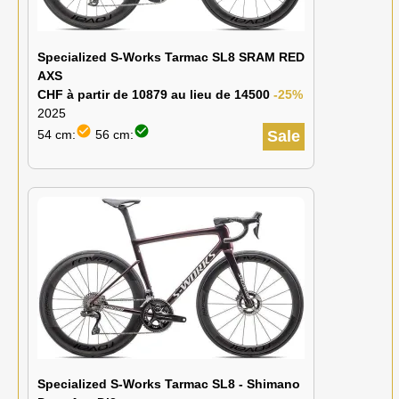
Specialized S-Works Tarmac SL8 SRAM RED
AXS
CHF à partir de 10879 au lieu de 14500
-25%
2025
check_circle
check_circle
54 cm:
56 cm:
Sale
Specialized S-Works Tarmac SL8 - Shimano