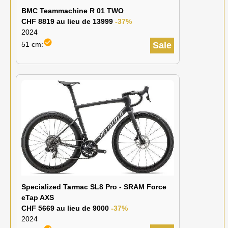
BMC Teammachine R 01 TWO
CHF 8819 au lieu de 13999
-37%
2024
check_circle
51 cm:
Sale
Specialized Tarmac SL8 Pro - SRAM Force
eTap AXS
CHF 5669 au lieu de 9000
-37%
2024