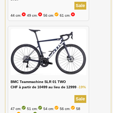
Sale
cancel
cancel
check_circle
cancel
44 cm:
49 cm:
56 cm:
61 cm:
BMC Teammachine SLR 01 TWO
CHF à partir de 10499 au lieu de 12999
-19%
Sale
check_circle
check_circle
check_circle
check_circle
47 cm:
51 cm:
54 cm:
56 cm:
58