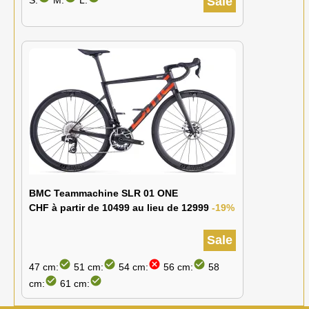
S:
M:
L:
Sale
BMC Teammachine SLR 01 ONE
CHF à partir de 10499 au lieu de 12999
-19%
Sale
check_circle
check_circle
cancel
check_circle
47 cm:
51 cm:
54 cm:
56 cm:
58
check_circle
check_circle
cm:
61 cm: