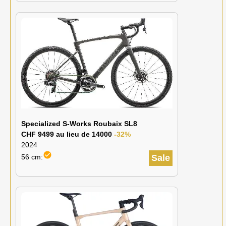
Specialized S-Works Roubaix SL8
CHF 9499 au lieu de 14000
-32%
2024
check_circle
56 cm:
Sale