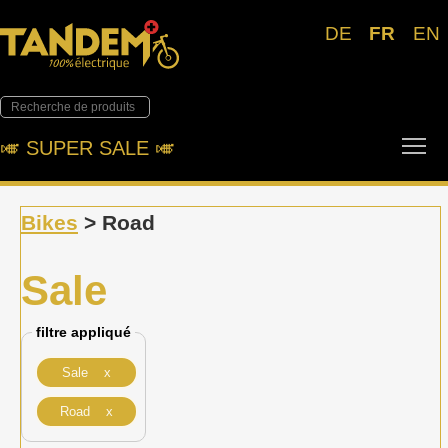
DE
FR
EN
Tog
🎺︎ SUPER SALE 🎺︎
Bikes
> Road
Sale
filtre appliqué
Sale x
Road x