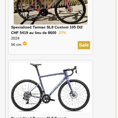
Specialized Tarmac SL8 Custom 105 DI2
CHF 5419 au lieu de 8600
-37%
2024
check_circle
56 cm:
Sale