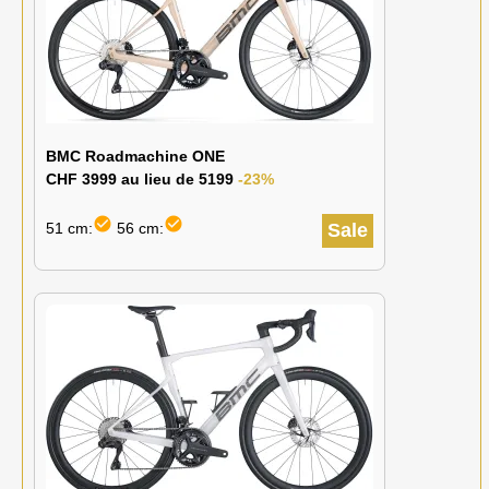
BMC Roadmachine ONE
CHF 3999 au lieu de 5199
-23%
check_circle
check_circle
51 cm:
56 cm:
Sale