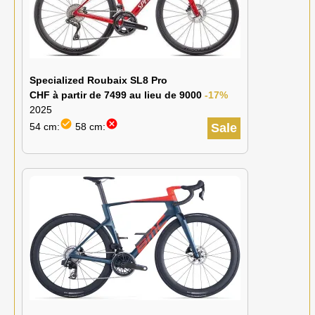
Specialized Roubaix SL8 Pro
CHF à partir de 7499 au lieu de 9000
-17%
2025
check_circle
cancel
54 cm:
58 cm:
Sale