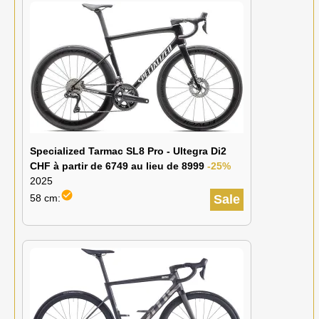
Specialized Tarmac SL8 Pro - Ultegra Di2
CHF à partir de 6749 au lieu de 8999
-25%
2025
check_circle
58 cm:
Sale