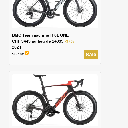
BMC Teammachine R 01 ONE
CHF 9449 au lieu de 14999
-37%
2024
check_circle
56 cm:
Sale