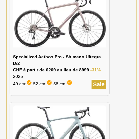
Specialized Aethos Pro - Shimano Ultegra
Di2
CHF à partir de 6209 au lieu de 8999
-31%
2025
check_circle
check_circle
check_circle
49 cm:
52 cm:
58 cm:
Sale