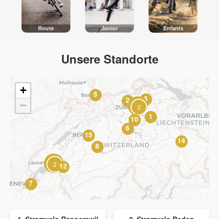
Route
Junior
Enfants
Unsere Standorte
+
5
3
2
−
2
1
10
6
15
14
8
2
12
7