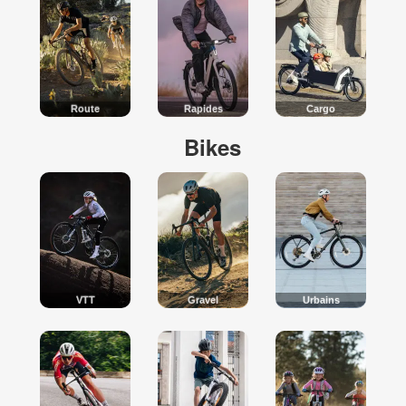
Route
Rapides
Cargo
Bikes
VTT
Gravel
Urbains