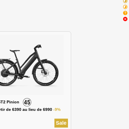
timelapse
timelapse
help
cancel
ST2 Pinion
tir de 6390 au lieu de 6990
-9%
Sale