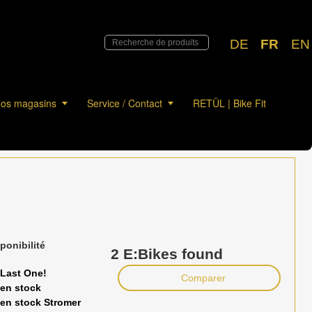
DE
FR
EN
os magasins
Service / Contact
RETÜL | Bike Fit
ponibilité
2 E:Bikes found
Last One!
Comparer
en stock
en stock Stromer