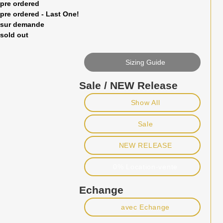
pre ordered
pre ordered - Last One!
sur demande
sold out
Sizing Guide
Sale / NEW Release
Show All
Sale
NEW RELEASE
0% Location-vente
Echange
avec Echange