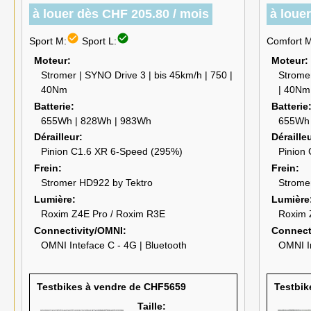
à louer dès CHF 205.80 / mois
à loue
check_circle
check_circle
Sport M:
Sport L:
Comfort M
Moteur
Moteur
Stromer | SYNO Drive 3 | bis 45km/h | 750 |
Stromer
40Nm
| 40Nm
Batterie
Batterie
655Wh | 828Wh | 983Wh
655Wh 
Dérailleur
Déraille
Pinion C1.6 XR 6-Speed (295%)
Pinion
Frein
Frein
Stromer HD922 by Tektro
Strome
Lumière
Lumière
Roxim Z4E Pro / Roxim R3E
Roxim 
Connectivity/OMNI
Connect
OMNI Inteface C - 4G | Bluetooth
OMNI In
Testbikes à vendre de CHF5659
Testbik
Taille: