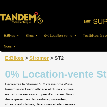
🎺︎ SU
E:Bikes
Bikes
0% Location-vente
Testbikes à v
Nous
E:Bikes
>
Stromer
> ST2
0% Location-vente S
Découvrez le Stromer ST2 classe doté d'une
transmission Pinion efficace et d'une courroie
en carbone nécessitant peu d'entretien. Vivez
des expériences de conduite puissantes,
sûres, confortables, détendues et silencieuses.