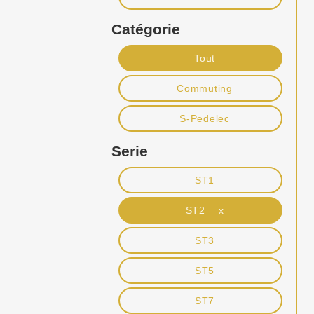
Catégorie
Tout
Commuting
S-Pedelec
Serie
ST1
ST2 x
ST3
ST5
ST7