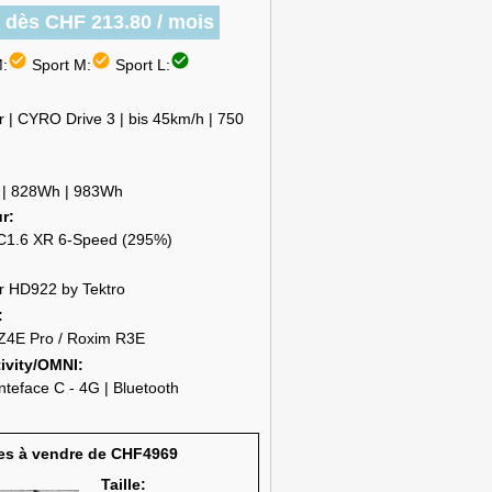
r dès CHF 213.80 / mois
check_circle
check_circle
check_circle
:
Sport M:
Sport L:
 | CYRO Drive 3 | bis 45km/h | 750
| 828Wh | 983Wh
ur
 C1.6 XR 6-Speed (295%)
r HD922 by Tektro
Z4E Pro / Roxim R3E
ivity/OMNI
teface C - 4G | Bluetooth
es à vendre de CHF4969
Taille: