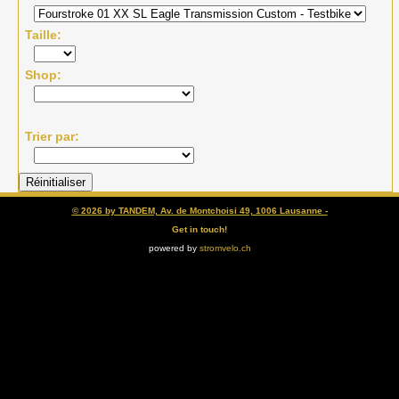
Taille
Shop
Trier par
© 2026 by TANDEM, Av. de Montchoisi 49, 1006 Lausanne -
Get in touch!
powered by
stromvelo.ch