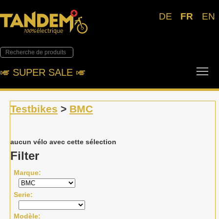
DE
FR
EN
Tog
🎺︎ SUPER SALE 🎺︎
Testbikes
>
BMC
aucun vélo avec cette sélection
Filter
Marque
Serie
Modèle