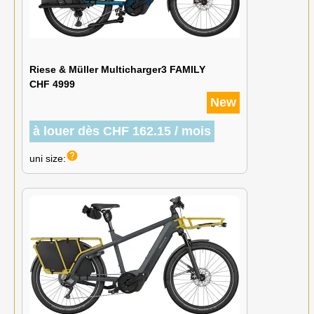
Riese & Müller Multicharger3 FAMILY
CHF 4999
New
à louer dès CHF 162.15 / mois
help
uni size: