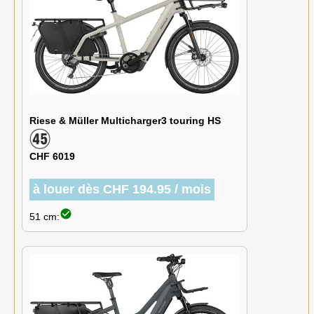
Riese & Müller Multicharger3 touring HS
CHF 6019
à louer dès CHF 194.95 / mois
check_circle
51 cm: