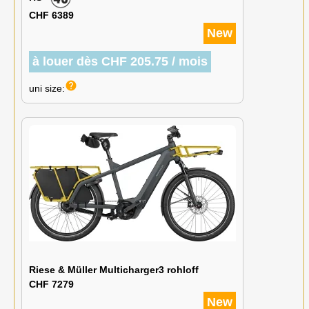
CHF 6389
New
à louer dès CHF 205.75 / mois
help
uni size:
Riese & Müller Multicharger3 rohloff
CHF 7279
New