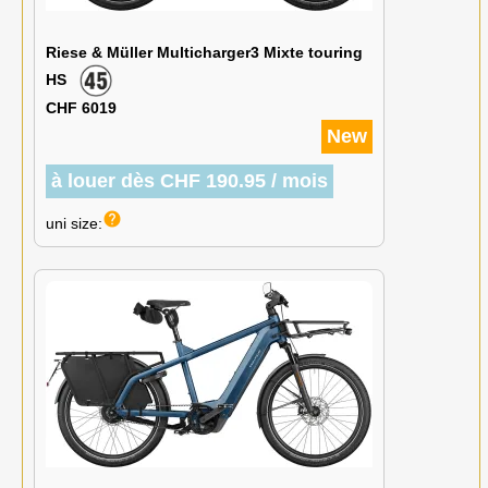
Riese & Müller Multicharger3 Mixte touring
HS
CHF 6019
New
à louer dès CHF 190.95 / mois
help
uni size: