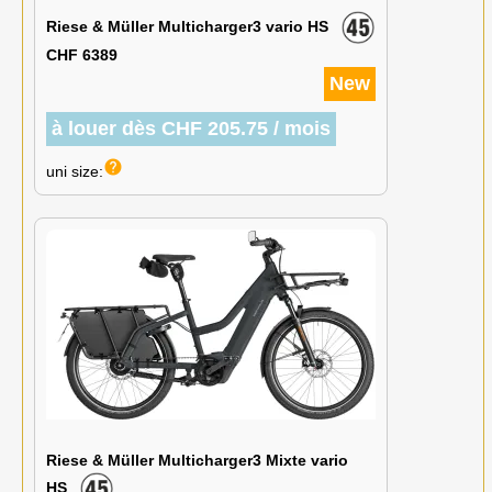
Riese & Müller Multicharger3 vario HS
CHF 6389
New
à louer dès CHF 205.75 / mois
help
uni size:
Riese & Müller Multicharger3 Mixte vario
HS