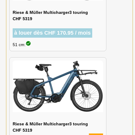
Riese & Müller Multicharger3 touring
CHF 5319
à louer dès CHF 170.95 / mois
check_circle
51 cm:
Riese & Müller Multicharger3 touring
CHF 5319