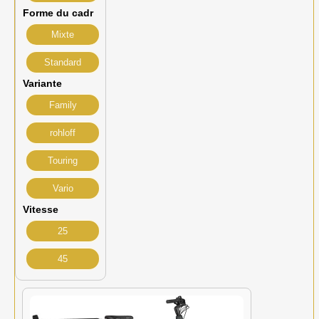
Forme du cadr
Mixte
Standard
Variante
Family
rohloff
Touring
Vario
Vitesse
25
45