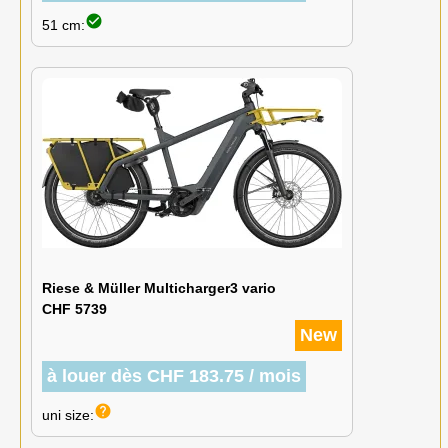
check_circle
51 cm:
Riese & Müller Multicharger3 vario
CHF 5739
New
à louer dès CHF 183.75 / mois
help
uni size: