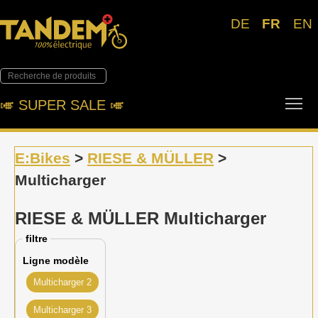
DE
FR
EN
Tog
🎺︎ SUPER SALE 🎺︎
E:Bikes
>
RIESE & MÜLLER
>
Multicharger
RIESE & MÜLLER Multicharger
filtre
Ligne modèle
Multicharger 2
Multicharger 3