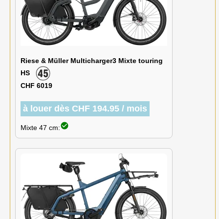
Riese & Müller Multicharger3 Mixte touring
HS
CHF 6019
à louer dès CHF 194.95 / mois
check_circle
Mixte 47 cm: