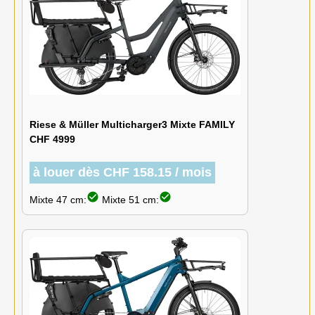
Riese & Müller Multicharger3 Mixte FAMILY
CHF 4999
à louer dès CHF 158.15 / mois
check_circle
check_circle
Mixte 47 cm:
Mixte 51 cm: