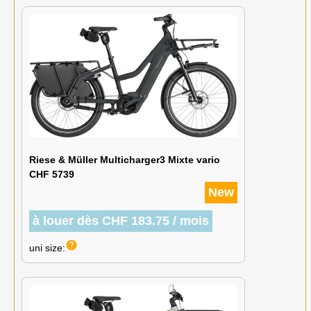
Riese & Müller Multicharger3 Mixte vario
CHF 5739
New
à louer dès CHF 183.75 / mois
help
uni size: