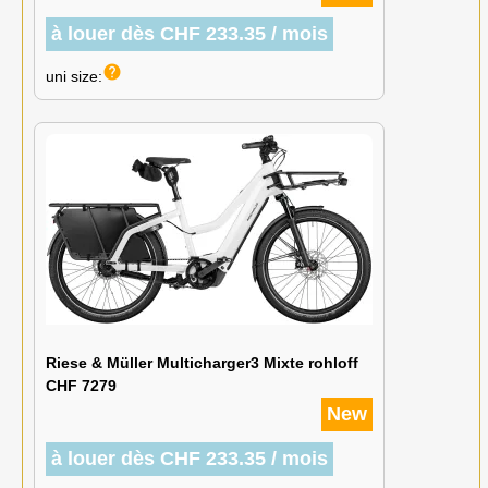
à louer dès CHF 233.35 / mois
help
uni size:
Riese & Müller Multicharger3 Mixte rohloff
CHF 7279
New
à louer dès CHF 233.35 / mois