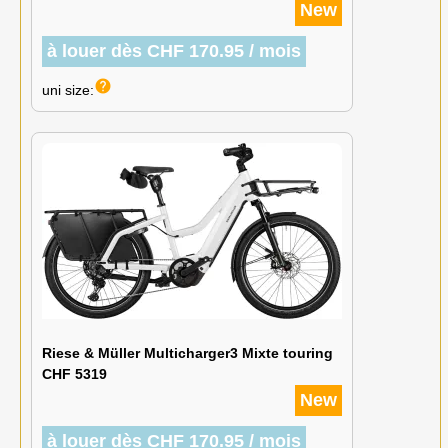
New
à louer dès CHF 170.95 / mois
help
uni size:
Riese & Müller Multicharger3 Mixte touring
CHF 5319
New
à louer dès CHF 170.95 / mois