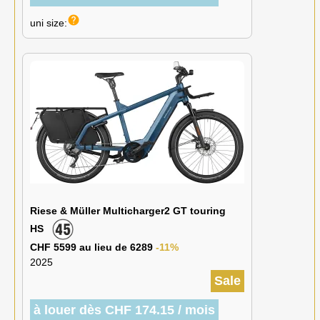
help
uni size:
Riese & Müller Multicharger2 GT touring
HS
CHF 5599 au lieu de 6289
-11%
2025
Sale
à louer dès CHF 174.15 / mois