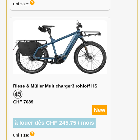
help
uni size:
Riese & Müller Multicharger3 rohloff HS
CHF 7689
New
à louer dès CHF 245.75 / mois
help
uni size: