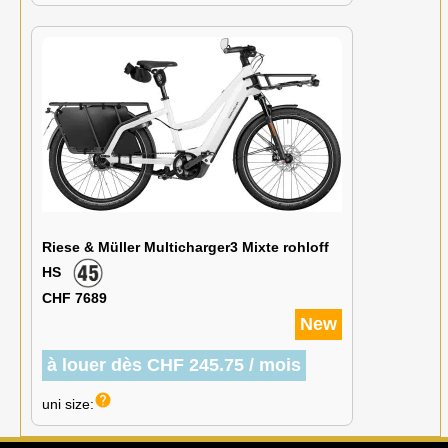
Riese & Müller Multicharger3 Mixte rohloff
HS
CHF 7689
New
à louer dès CHF 245.75 / mois
help
uni size: