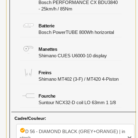
Bosch PERFORMANCE CX BDU3840
- 25km/h / 85Nm
Batterie
Bosch PowerTUBE 800Wh horizontal
Manettes
Shimano CUES U6000-10 display
Freins
Shimano MT402 (3-F) / MT420 4-Piston
Fourche
Suntour NCX32-D coil LO 63mm 1 1/8
Cadre/Couleur:
check_circle
D 56 - DIAMOND BLACK (GREY+ORANGE) | in