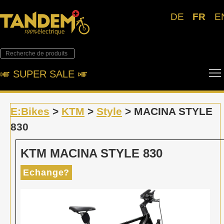
DE
FR
E
🎺︎ SUPER SALE 🎺︎
E:Bikes
>
KTM
>
Style
> MACINA STYLE
830
KTM MACINA STYLE 830
Echange?