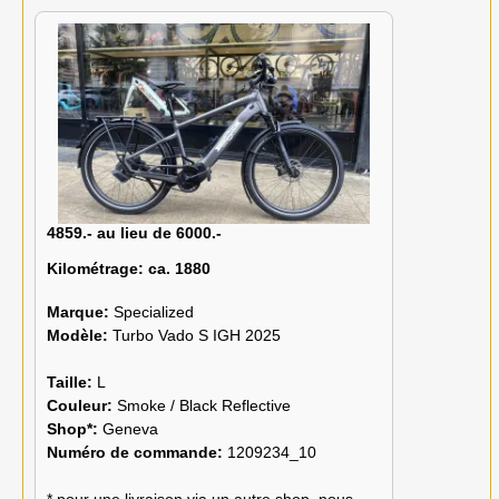
4859.- au lieu de 6000.-
Kilométrage:
ca. 1880
Marque:
Specialized
Modèle:
Turbo Vado S IGH 2025
Taille:
L
Couleur:
Smoke / Black Reflective
Shop*:
Geneva
Numéro de commande:
1209234_10
* pour une livraison via un autre shop, nous