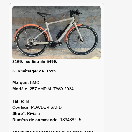
3169.- au lieu de 5499.-
Kilométrage:
ca. 1555
Marque:
BMC
Modèle:
257 AMP AL TWO 2024
Taille:
M
Couleur:
POWDER SAND
Shop*:
Riviera
Numéro de commande:
1334382_5
* pour une livraison via un autre shop, nous