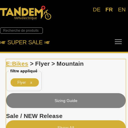
DE
FR
EN
Tog
🎺︎ SUPER SALE 🎺︎
E:Bikes
> Flyer > Mountain
filtre appliqué
Flyer x
Sizing Guide
Sale / NEW Release
Show All